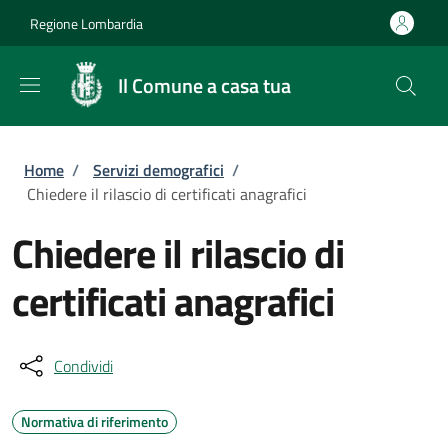
Salta al contenuto principale
Skip to footer content
Regione Lombardia
Il Comune a casa tua
Briciole di pane
Home
/
Servizi demografici
/
Chiedere il rilascio di certificati anagrafici
Chiedere il rilascio di
certificati anagrafici
Condividi
Normativa di riferimento