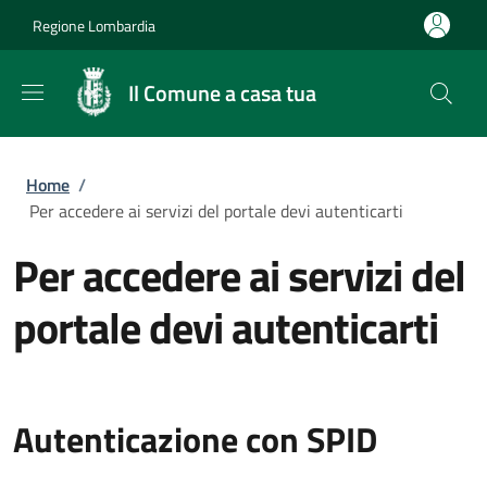
Salta al contenuto principale
Skip to footer content
Regione Lombardia
Il Comune a casa tua
Briciole di pane
Home
/
Per accedere ai servizi del portale devi autenticarti
Per accedere ai servizi del
portale devi autenticarti
Autenticazione con SPID