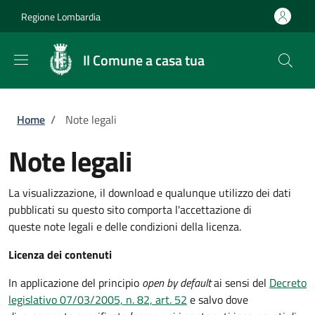
Salta al contenuto principale
Skip to footer content
Regione Lombardia
Il Comune a casa tua
Briciole di pane
Home
/
Note legali
Note legali
La visualizzazione, il download e qualunque utilizzo dei dati
pubblicati su questo sito comporta l'accettazione di
queste note legali e delle condizioni della licenza.
Licenza dei contenuti
In applicazione del principio
open by default
ai sensi del
Decreto
legislativo 07/03/2005, n. 82, art. 52
e salvo dove