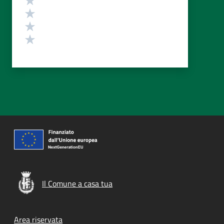
Valuta 3 stelle su 5
Valuta 2 stelle su 5
Valuta 1 stelle su 5
Il Comune a casa tua
Footer menu
Area riservata