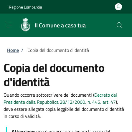
Salta al contenuto principale
Skip to footer content
Regione Lombardia
Il Comune a casa tua
Briciole di pane
Home
/
Copia del documento d'identità
Copia del documento
d'identità
Quando occorre sottoscrivere dei documenti (
Decreto del
Presidente della Repubblica 28/12/2000, n. 445, art. 47
),
deve essere allegata copia leggibile del documento d'identità
in corso di validità.
Attenzione
: non è necessario allegare la copia del