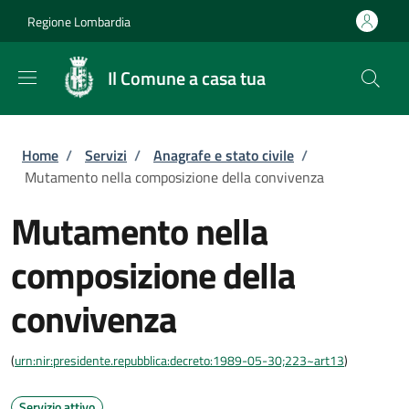
Salta al contenuto principale
Skip to footer content
Regione Lombardia
Il Comune a casa tua
Briciole di pane
Home
/
Servizi
/
Anagrafe e stato civile
/
Mutamento nella composizione della convivenza
Mutamento nella
composizione della
convivenza
(
urn:nir:presidente.repubblica:decreto:1989-05-30;223~art13
)
Servizio attivo