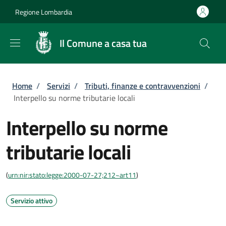
Salta al contenuto principale
Skip to footer content
Regione Lombardia
Il Comune a casa tua
Briciole di pane
Home
/
Servizi
/
Tributi, finanze e contravvenzioni
/
Interpello su norme tributarie locali
Interpello su norme
tributarie locali
(
urn:nir:stato:legge:2000-07-27;212~art11
)
Servizio attivo