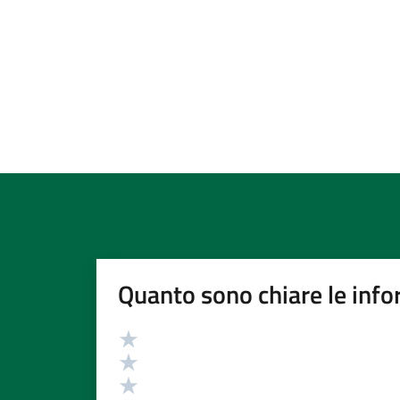
Quanto sono chiare le info
Valutazione
Valuta 5 stelle su 5
Valuta 4 stelle su 5
Valuta 3 stelle su 5