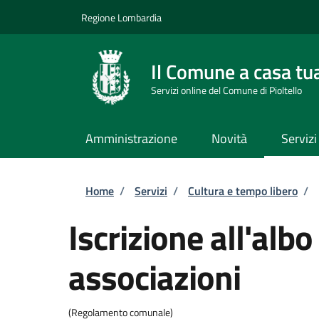
Salta al contenuto principale
Skip to footer content
Regione Lombardia
Il Comune a casa tu
Servizi online del Comune di Pioltello
Amministrazione
Novità
Servizi
Briciole di pane
Home
/
Servizi
/
Cultura e tempo libero
/
Iscrizione all'alb
associazioni
(Regolamento comunale)