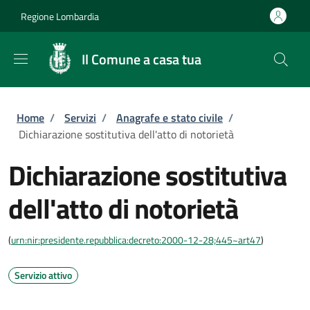
Salta al contenuto principale
Skip to footer content
Regione Lombardia
Il Comune a casa tua
Briciole di pane
Home
/
Servizi
/
Anagrafe e stato civile
/
Dichiarazione sostitutiva dell'atto di notorietà
Dichiarazione sostitutiva
dell'atto di notorietà
(
urn:nir:presidente.repubblica:decreto:2000-12-28;445~art47
)
Servizio attivo