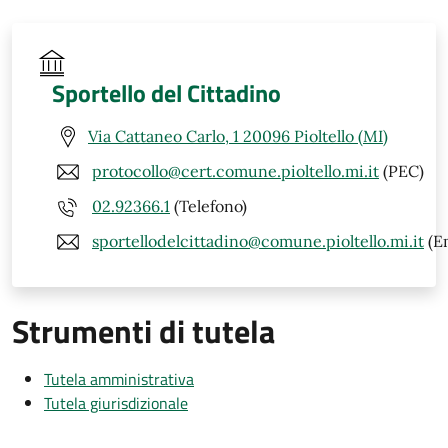
Sportello del Cittadino
Via Cattaneo Carlo, 1 20096 Pioltello (MI)
protocollo@cert.comune.pioltello.mi.it
(PEC)
02.92366.1
(Telefono)
sportellodelcittadino@comune.pioltello.mi.it
(Em
Strumenti di tutela
Tutela amministrativa
Tutela giurisdizionale