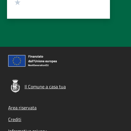
Valuta 1 stelle su 5
Il Comune a casa tua
Footer menu
Area riservata
Crediti
Informativa privacy