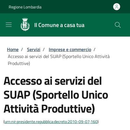
Salta al contenuto principale
Skip to footer content
Regione Lombardia
Il Comune a casa tua
Briciole di pane
Home
/
Servizi
/
Imprese e commercio
/
Accesso ai servizi del SUAP (Sportello Unico Attività
Produttive)
Accesso ai servizi del
SUAP (Sportello Unico
Attività Produttive)
(
urn:nir:presidente.repubblica:decreto:2010-09-07;160
)