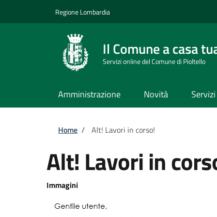
Salta al contenuto principale
Skip to footer content
Regione Lombardia
Il Comune a casa tu
Servizi online del Comune di Pioltello
Amministrazione
Novità
Servizi
Briciole di pane
Home
/
Alt! Lavori in corso!
Alt! Lavori in cors
Immagini