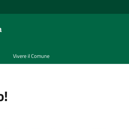
a
Vivere il Comune
o!