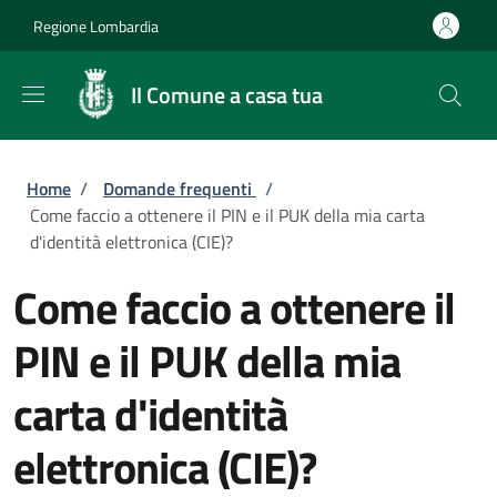
Salta al contenuto principale
Skip to footer content
Regione Lombardia
Il Comune a casa tua
Briciole di pane
Home
/
Domande frequenti
/
Come faccio a ottenere il PIN e il PUK della mia carta
d'identità elettronica (CIE)?
Come faccio a ottenere il
PIN e il PUK della mia
carta d'identità
elettronica (CIE)?