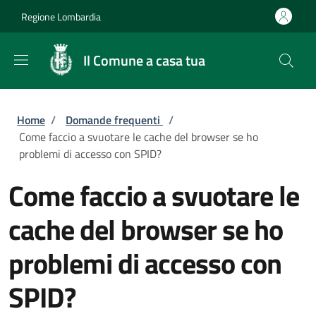
Salta al contenuto principale
Skip to footer content
Regione Lombardia
Il Comune a casa tua
Briciole di pane
Home
/
Domande frequenti
/
Come faccio a svuotare le cache del browser se ho
problemi di accesso con SPID?
Come faccio a svuotare le
cache del browser se ho
problemi di accesso con
SPID?