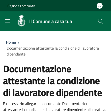
Salta al contenuto principale
Skip to footer content
Regione Lombardia
Il Comune a casa tua
Briciole di pane
Home
/
Documentazione attestante la condizione di lavoratore
dipendente
Documentazione
attestante la condizione
di lavoratore dipendente
È necessario allegare il documento Documentazione
attestante la condizione di lavoratore dipendente alla pratica.