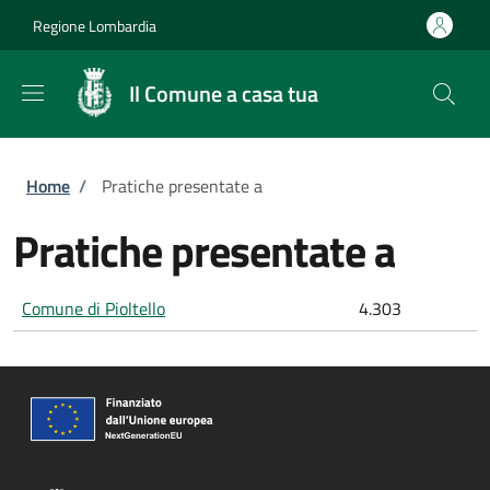
Salta al contenuto principale
Skip to footer content
Regione Lombardia
Il Comune a casa tua
Briciole di pane
Home
/
Pratiche presentate a
Pratiche presentate a
Comune di Pioltello
4.303