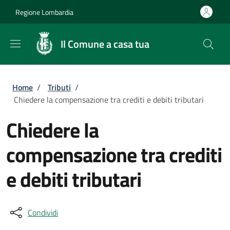
Salta al contenuto principale
Skip to footer content
Regione Lombardia
Il Comune a casa tua
Briciole di pane
Home
/
Tributi
/
Chiedere la compensazione tra crediti e debiti tributari
Chiedere la
compensazione tra crediti
e debiti tributari
Condividi