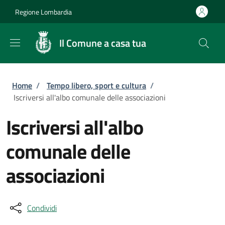
Salta al contenuto principale
Skip to footer content
Regione Lombardia
Il Comune a casa tua
Briciole di pane
Home
/
Tempo libero, sport e cultura
/
Iscriversi all'albo comunale delle associazioni
Iscriversi all'albo
comunale delle
associazioni
Condividi