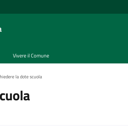
a
Vivere il Comune
hiedere la dote scuola
scuola