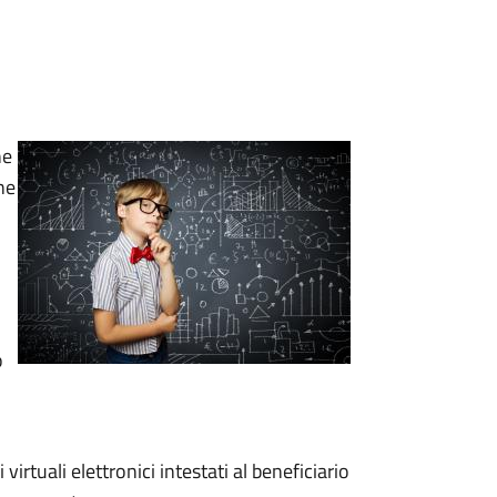
ne
ne
o
irtuali elettronici intestati al beneficiario