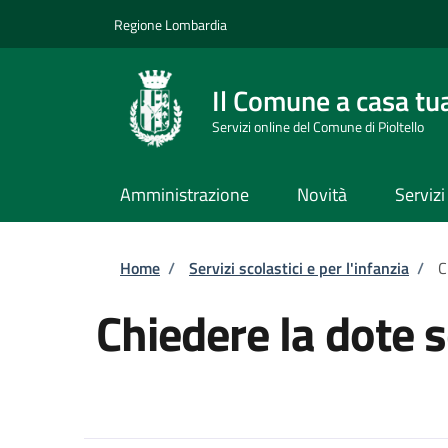
Salta al contenuto principale
Skip to footer content
Regione Lombardia
Il Comune a casa tu
Servizi online del Comune di Pioltello
Amministrazione
Novità
Servizi
Briciole di pane
Home
/
Servizi scolastici e per l'infanzia
/
C
Chiedere la dote 