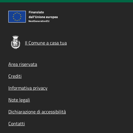
Il Comune a casa tua
Footer menu
Area riservata
Crediti
Informativa privacy
Note legali
Dichiarazione di accessibilità
Contatti