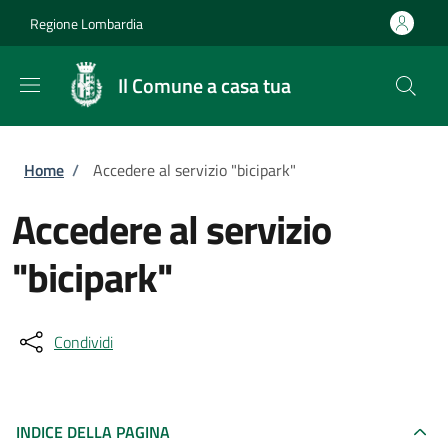
Salta al contenuto principale
Skip to footer content
Regione Lombardia
Il Comune a casa tua
Briciole di pane
Home
/
Accedere al servizio "bicipark"
Accedere al servizio
"bicipark"
Condividi
INDICE DELLA PAGINA