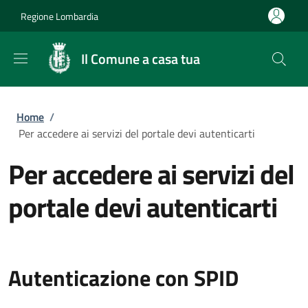
Salta al contenuto principale
Skip to footer content
Regione Lombardia
Il Comune a casa tua
Briciole di pane
Home
/
Per accedere ai servizi del portale devi autenticarti
Per accedere ai servizi del
portale devi autenticarti
Autenticazione con SPID